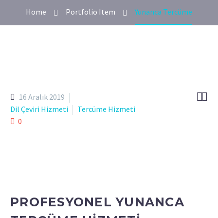
Home
Portfolio Item
Yunanca Tercüme


16 Aralık 2019
Dil Çeviri Hizmeti
Tercüme Hizmeti
0
PROFESYONEL YUNANCA